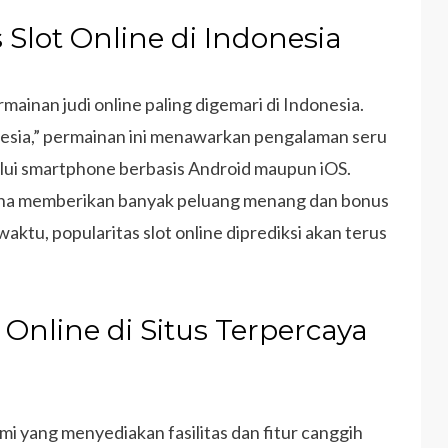
Slot Online di Indonesia
rmainan judi online paling digemari di Indonesia.
onesia,” permainan ini menawarkan pengalaman seru
alui smartphone berbasis Android maupun iOS.
arena memberikan banyak peluang menang dan bonus
aktu, popularitas slot online diprediksi akan terus
Online di Situs Terpercaya
esmi yang menyediakan fasilitas dan fitur canggih