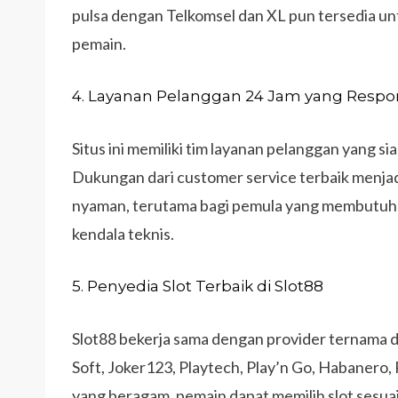
pulsa dengan Telkomsel dan XL pun tersedia u
pemain.
4. Layanan Pelanggan 24 Jam yang Respon
Situs ini memiliki tim layanan pelanggan yang 
Dukungan dari customer service terbaik menja
nyaman, terutama bagi pemula yang membutuh
kendala teknis.
5. Penyedia Slot Terbaik di Slot88
Slot88 bekerja sama dengan provider ternama di 
Soft, Joker123, Playtech, Play’n Go, Habanero
yang beragam, pemain dapat memilih slot sesuai