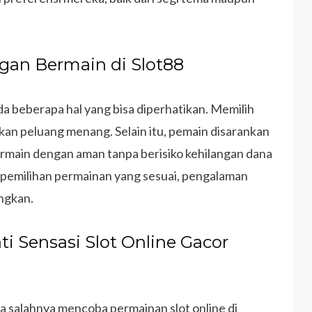
an Bermain di Slot88
da beberapa hal yang bisa diperhatikan. Memilih
an peluang menang. Selain itu, pemain disarankan
rmain dengan aman tanpa berisiko kehilangan dana
n pemilihan permainan yang sesuai, pengalaman
ngkan.
i Sensasi Slot Online Gacor
a salahnya mencoba permainan slot online di