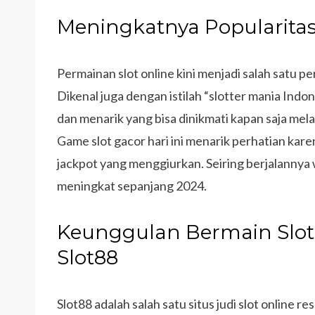
Meningkatnya Popularitas 
Permainan slot online kini menjadi salah satu pe
Dikenal juga dengan istilah “slotter mania Ind
dan menarik yang bisa dinikmati kapan saja mel
Game slot gacor hari ini menarik perhatian k
jackpot yang menggiurkan. Seiring berjalannya w
meningkat sepanjang 2024.
Keunggulan Bermain Slot 
Slot88
Slot88 adalah salah satu situs judi slot online r